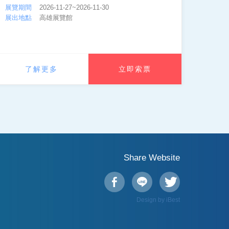
展覽期間
2026-11-27~2026-11-30
展出地點
高雄展覽館
了解更多
立即索票
Share Website



Design by iBest