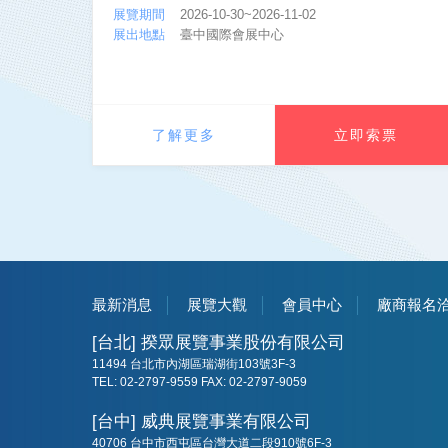
展覽期間
2026-10-30~2026-11-02
展出地點
臺中國際會展中心
了解更多
立即索票
最新消息
展覽大觀
會員中心
廠商報名
[台北] 揆眾展覽事業股份有限公司
11494 台北市內湖區瑞湖街103號3F-3
TEL: 02-2797-9559 FAX: 02-2797-9059
[台中] 威典展覽事業有限公司
40706 台中市西屯區台灣大道二段910號6F-3